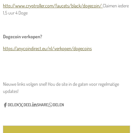
http://www.cryptroller.com/faucets/black/dogecoin/
Claimen iedere
1,5 uur 4 Doge
Dogecoin verkopen?
https://anycoindirect.eu/nl/verkopen/dogecoins
Nieuwe links volgen snel! Hou de site in de gaten voor regelmatige
updates!
DELEN
DEEL
SHARE
DELEN