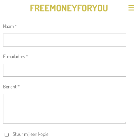
FREEMONEYFORYOU
Ga
direct
naar
Naam *
de
hoofdinhoud
E-mailadres *
Bericht *
Stuur mij een kopie