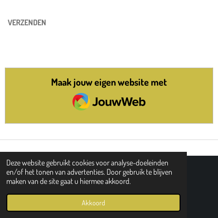
VERZENDEN
Maak jouw eigen website met
JouwWeb
Deze website gebruikt cookies voor analyse-doeleinden
en/of het tonen van advertenties. Door gebruik te blijven
DELEN
DEEL
SHARE
DELEN
maken van de site gaat u hiermee akkoord.
© 2016 - 2026 Freemoneyforyou
Powered by
JouwWeb
Akkoord